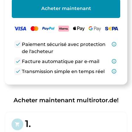
Acheter maintenant
check
Paiement sécurisé avec protection
info_outline
de l'acheteur
check
Facture automatique par e-mail
info_outline
check
Transmission simple en temps réel
info_outline
Acheter maintenant multirotor.de!
1.
shopping_cart