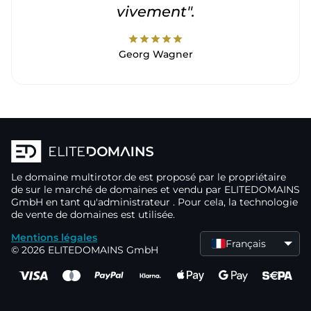
vivement".
star
star
star
star
star
Georg Wagner
Le domaine
multirotor.de
est proposé par le propriétaire
de
sur le marché de domaines
et vendu par ELITEDOMAINS
GmbH en tant qu'administrateur
. Pour cela, la technologie
de vente de domaines
est utilisée.
Mentions légales
Français
© 2026 ELITEDOMAINS GmbH